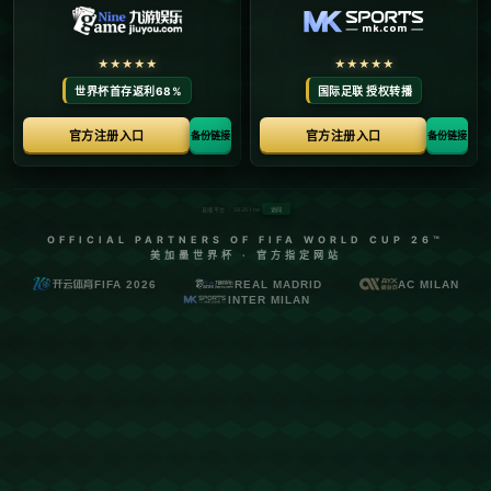
### **豪门对决：IG与RNG的宿敌之战**
作为LPL赛区的两支标杆战队，IG（Invictus Gaming）与
RNG（Royal Never Give Up）之间的每次交手都堪称巅峰之战。
RNG在首局比赛中展现了极强的统治力，以精准的运营和果断的
节奏拿下了开门红。然而，这仅仅只是一个开端。随着赛程的推
进，IG迅速调整了状态，凭借**顶尖选手出色的发挥和教练团队及
时的战术调整**，连扳三局，实现了一场振奋人心的翻盘。
这种“让一追三”的比赛结果在LPL中并不常见，尤其是在强强对话