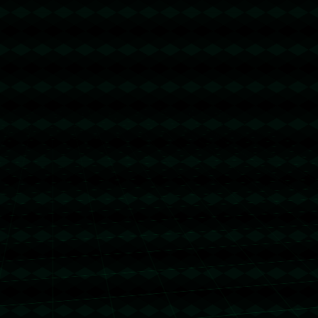
在赛后，IG粉丝纷纷盛赞选手们的表现，尤其是对新中单的好评
如潮。“太强了，这才是我们想看到的IG！”一位粉丝在社交媒体上
说道。而RNG的支持者则期待战队能够“总结问题，下次再战”，期
待王者归来。无论如何，这场充满悬念的对决无疑成为了LPL历史
的又一经典篇章。
*作为LPL赛区长期的焦点战队，IG与RNG的每一次碰撞都会成为
粉丝热议的话题。而这次“让一追三”的胜利，不仅让IG证明了自己
的实力，也为未来更多精彩对决奠定了基调。*