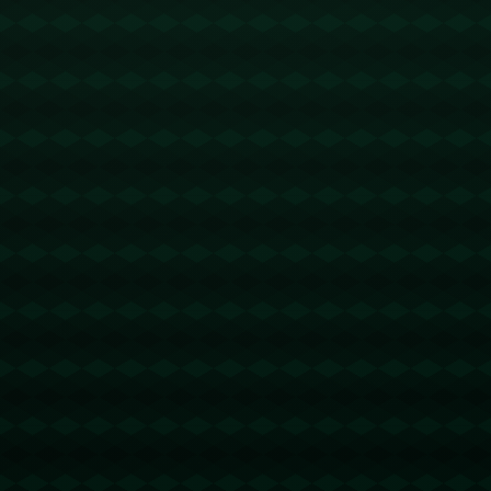
RNG在首局比赛中牢牢掌控节奏，而IG团队在赛后迅速调整策
略，尤其是**在对线期和打团队战时的站位与决策**发生了显著变
化。针对RNG的主要输出点，他们采取了“分工明确”的严密防守策
略，成功瓦解了对手的核心阵型。
3. **心理抗压能力的优势**