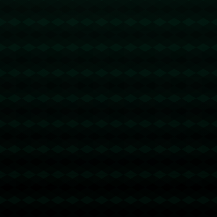
电竞比赛不仅仅是操作与策略的碰撞，更是一场心理战。面对首局
的失利，IG的选手没有慌乱，而是凭借彼此的信任和稳定的心理
素质逐渐找回状态。这种**在压力下逆风翻盘的能力**是IG成为
LPL顶级战队的重要原因。
### **IG的胜利透露出的信号**
这场胜利对于IG来说不仅仅是一场普通的常规赛，更是一次自我
证明。IG展现了他们新老选手之间的默契，以及快速应对战局变
化的能力。尤其是在LPL竞争愈发白热化的背景下，这种硬实力的
体现可以说是为他们未来的征途奠定了信心。
另一方面，对于RNG来说，这场失利也暴露了一些问题。尽管他
们在首局比赛中表现出色，但**后续几局节奏的失控与团队配合的
断层**让人不禁担忧他们在关键时刻的稳定性。但从RNG整体实力
来看，这支战队依然有机会在接下来的比赛中调整状态，重新出
发。
### **粉丝热议：经典对决再添一笔**