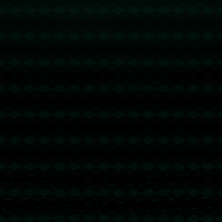
反观长春亚泰，他们利用**埃里克与儒尼奥尔**的出色状态精准破
局，同时通过高效的反击与防守协同，稳稳拿下了比赛。这种以团
队配合为基础、核心球员主导的比赛策略尤其值得一众中超球队借
鉴。
### 关键词小结：
通过本场比赛我们不难发现，广州城亟需解决**进攻陷入僵局**的
问题，同时在防线上加强默契度；而长春亚泰则抓住了对手的短
板，通过**埃里克**与儒尼奥尔这样的关键球员**精妙配合**，赢得
一场关键的胜仗。本场比赛不仅是一场对中超积分榜的微小影响，
更提示了一些球队未来工作方向与调整重点。