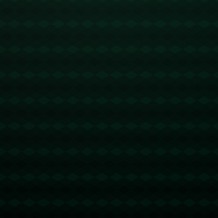
球直挂球门右上角，为球队首开记录。这一精彩进球既彰显了埃里
克的射术纯熟，也暴露了广州城防守站位的失误。
进入下半场后，广州城试图调整战术，加快进攻节奏。但长春亚泰
防守端表现稳健，多次瓦解对手的威胁进攻。同时，球队通过反击
战术加快比赛节奏，第65分钟，埃里克再次成为关键人物。他在
中场摆脱对手后迅速传球给前插的***儒尼奥尔***，后者冷静过人
后低射破门，将比分改写为**2-0**。
此后，长春亚泰继续控制比赛节奏，利用持球优势消耗时间。尽管
广州城在最后阶段屡次尝试通过边路渗透制造反攻，但始终未能找
到致命一击的机会。最终，长春亚泰用一场干净利落的客胜为比赛
画上句号。
### 案例分析：广州城的困境与长春亚泰的启示
本场比赛，广州城的表现给我们敲响了警钟，他们的**进攻乏力**
和中场掌控不足，成为球队本赛季难以突围的主要原因。正如本场
比赛所展现出的画面，中场缺乏有效衔接导致防守压力过大，且无
战略性的整体推进和多点配合。