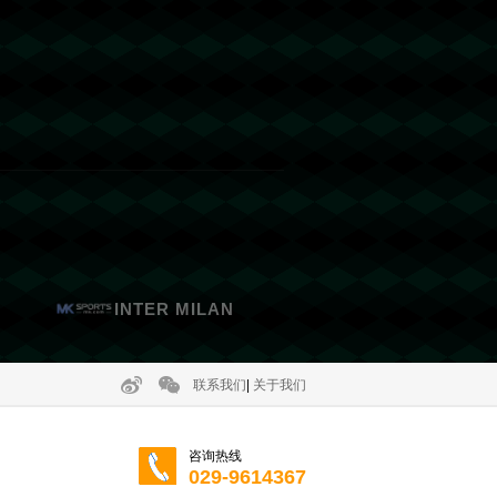
名.
冠军.
联系我们
|
关于我们
咨询热线
029-9614367