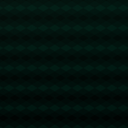
充滿創意的市場案例，展示出足球運動中營銷的多樣可能性。