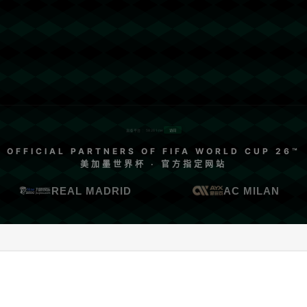
篇：
上一篇：金球奖最新实力排名：萨拉赫，拉菲尼亚、姆巴佩位居前三
篇：
下一篇：中国传承足球明星联赛三水排定座次，北京老男孩夺超级组