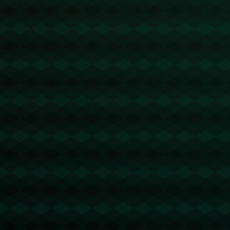
**
的防
力絕
阿達
現出