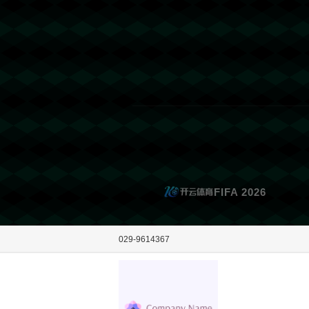
上一
下一
029-9614367