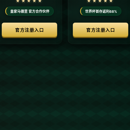
球轉會市場中，「免費」果然是一個吸引眼球的字眼，而當富勒姆成功簽
間成為熱議焦點。而更加出乎意料的是，俱樂部選擇以「嬰兒油」作為此
入探討富勒姆這一大膽且創新的營銷策略以及阿達瑪·特勞雷如何為球隊增
瑪·特勞雷，以他**閃電般的速度和強壯的體魄**聞名於世。在球場上，
為眾多豪門爭相追逐的目標。而此次富勒姆不僅成功簽下這位邊鋒，還通
盡致。「嬰兒油」被運用於宣傳，完美契合了特勞雷在場上猶如滑溜溜的