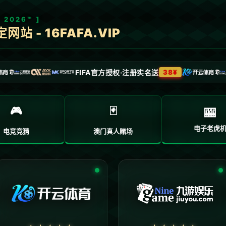
富勒姆免費簽下邊鋒阿達瑪·特勞雷！以嬰
日期：
2026-02-09
来源：
og真人官方
富勒姆免費簽下邊鋒阿達瑪·特勞雷！以嬰兒油作為宣傳！**