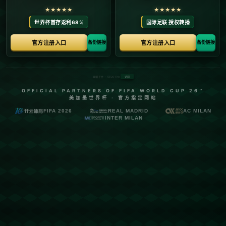
**与**安东尼·戴维斯**的稳健发挥，结合**新生代球星的崛起**，在
西部赛区取得了令人瞩目的成绩。以极具竞争力的战绩进入季后
赛，湖人队位列西部前三，被称为“梦幻排名”，也得益于其他对手
间的激烈竞争，让湖人队在排名上略占优。
除了核心球员的表现，**湖人新教练的战术调整**同样功不可没。
更多地利用**外线投射与内线结合**，打破了过去固有僵化的进攻
模式，为球队带来了更加流畅的打法。此时的湖人，士气高涨，犹
如展示了一场竞技与艺术的完美融合。
**噩梦排名：伤病与压力的双重考验**
然而，任何竞技比赛都不乏变数，**伤病问题总是阴魂不散**。在
一个关键的季后赛轮次中，湖人头号得分手不慎受伤，导致球队陷
入困境。这一“噩梦排名”的出现迫使湖人队必须在短时间内重新调
整。尽管临时调用了替补球员，但与核心球员之间的配合始终欠缺
默契。
与此同时，**心理压力**也在持续影响着他们的表现。面对满场的
期待与历史的厚重，他们时常背负着沉重的压力作战。在这样的背
景下，湖人队必须寻找平衡，集中精力迎接每一场挑战。
**激烈对决解析：从失败中求生**
进入季后赛的后半程，湖人队不断调整战术与心理状态，与对手展