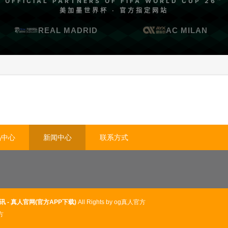
品中心
新闻中心
联系方式
讯 - 真人官网(官方APP下载)
All Rights by
og真人官方
方