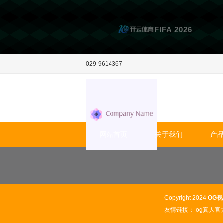
029-9614367
网站首页
关于我们
产
Copyright 2024
OG视
友情链接：
og真人官