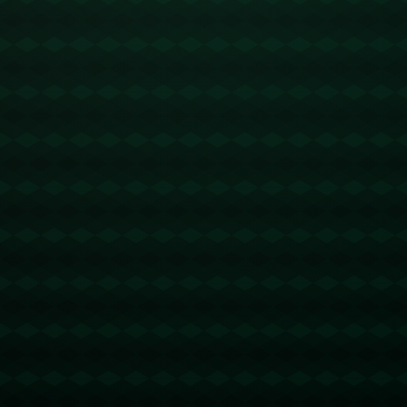
**5. 湖人内部动态的影响**
最近关于广厦队内部更迭的消息可能对他们的比赛状态有一定影
响。球队在管理和策略上出现变动，可能需要时间才能再次找到稳
定和高效的比赛方式。广东队则在这场比赛中利用这一点加强了自
己的优势。
**6. 广厦队的未来之路**
尽管输掉了这场比赛，广厦仍有机会在未来的比赛中反弹。他们的