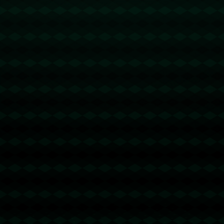
年轻球员展现了潜力，只要纠正目前的错误并加强团队的防守能
力，未来依然充满希望。对于广厦而言，这场失利是一个改进和调
整的契机。
**7. CBA赛季的竞争加剧**
这场比赛不仅影响了广东和广厦两队的排名，也反映了整个CBA赛
季竞争的激烈程度。越来越多的球队在技战术上精益求精，令每场
比赛都充满悬念和看点。这种竞争态势无疑提升了CBA的观赏性和
影响力。