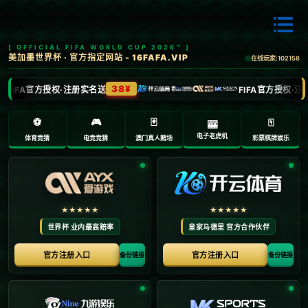
当前位置：
主页
>
新闻中心
CBA，广东84-74复仇广厦升至第五，不得不承认
的七大事实。.
日期：
2026-02-09
来源：
og真人官方
**前言：CBA广东队如何在对阵广厦的比赛中复仇成功**
在最近的一场CBA比赛中，广东队以84-74的比分成功复仇广厦，
升至第五名。这场比赛不仅仅是积分榜上的一个提升，更彰显了广
东队在不利局面下调整战术并最终取得胜利的能力。以下是这场比
赛的七大事实，能够帮助我们深入了解广东队的策略、广厦的表现
以及比赛背后的故事。
**1. 战术调整的关键**