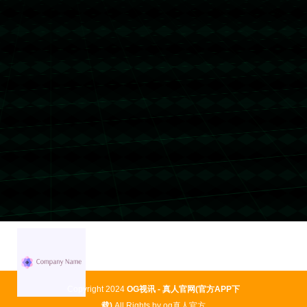
通过这场比赛，广东队用行动证明了自己的实力和韧性，而广厦则
需尽快调整以重新找到竞争力。在激烈的CBA赛季中，这样的比赛
只是众多竞争对抗的一个缩影，却充满了不可忽视的重要性。希望
通过我们对这七大事实的**深入分析**，能够让大家更好理解比赛
背后的故事和CBA的精彩。
上一篇：
上一篇：西藏定日地震灾区学校将如期开学 准备工作进
展如何？记者探访→.
下一篇：
下一篇：太关键，杜兰比尔布去谁留成疑问？.
Copyright 2024
OG视讯 - 真人官网(官方APP下
载)
All Rights by
og真人官方