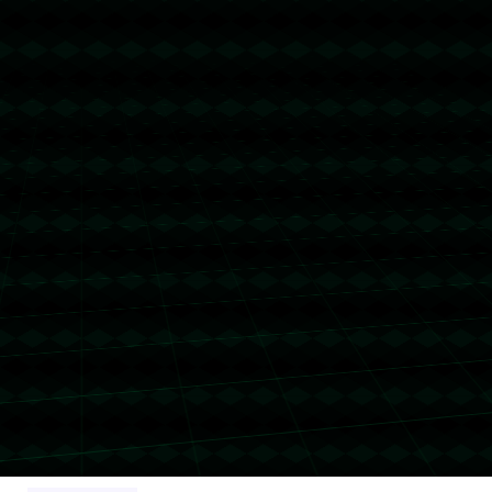
这场比赛虽然只是2025赛季中甲联赛的第一轮，但其意义却尤为
重要。**大连鲲城队凭借娴熟的战术执行与个人能力展现，从首轮
就向中甲诸强发起了冲击。南京城市队虽然未能取得胜利，但仍然
是一支不能小觑的潜力队伍。**未来的赛季走向将更加精彩，我们
拭目以待各队接下来战术调整与表现升级。
上一篇：
上一篇：馬龍：赫夫的打球風格沈穩 他的終結能力和蓋
帽能力出眾.
下一篇：
下一篇：巴薩本賽季防守問題凸顯 丟球數創上賽季同
期紀錄.