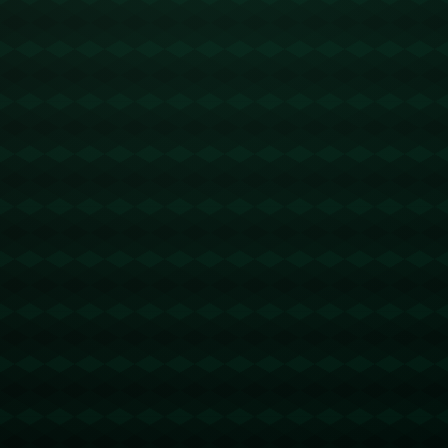
*大连鲲城队本场比赛的表现尤为突出的是他们的战术多样性*。主
教练大胆采用了“高位压迫+短传渗透”的战术，球员们通过不断进
行高位逼抢，对南京城市队的后场传控形成了巨大压制。这一战术
在比赛的前30分钟便奏效，大连鲲城队在一次高压抢断后，由中
场核心球员完成精准助攻，前锋迅速破门，将比分改写为1:0。
**②关键球员的表现**
除了整体战术，大连鲲城队球员个人能力也成为比赛胜负的决定因
素。例如，主力射手王昊天在比赛中的表现堪称完美。他不仅在第
35分钟抓住对手防线漏洞打进第二球，且在后防支援阶段也展现
了出色的大局观。南京城市队虽尝试反击，但面对这样的个人能力
与整体战术协调，他们的攻击力屡屡受阻，未能进一步扩大进攻优
势。
**③南京城市队的战术瓶颈**
南京城市队虽然在上赛季表现稳定，但此次面对大连鲲城队显然准
备不足。他们的防线在本场比赛中暴露了不少问题，尤其是后防队