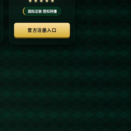
迷们热切期待着谁能赢得当天的NBA最佳球员
，更是其团队努力的体现。那么，哪些因素可能影