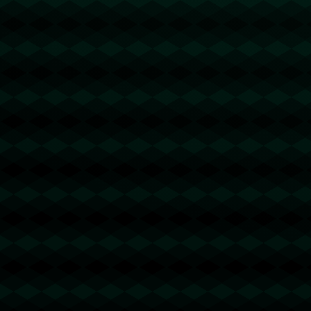
在这
点，