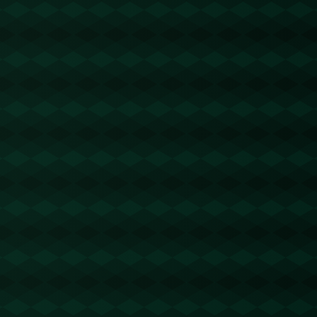
。持续保持高水平的个人数据，如得分、助
***凯文·杜兰特***等明星球员，他们凭借