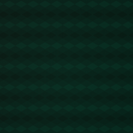
个头衔的归属呢？
季表现是关键**
，考量一个球员能否成为当天的明星，赛季表现无疑是最关键的因素之一
篮板等都会被统计在内，并直接影响评选结果。例如，***勒布朗·詹姆斯***和
的表现，常常成为这一头衔的有力竞争者。