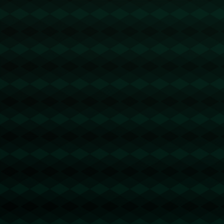
**球
球迷
球员
球、