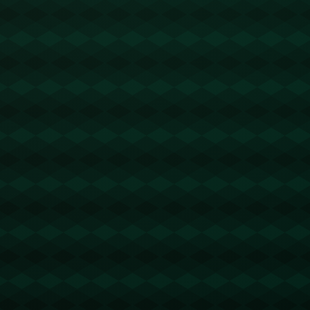
阵实力对比**
个人表现外，**对阵双方的实力和策略调整**可能会给球员的发挥带来不
中的核心球员可能会有更多机会展现自我。而在强强对决中，比赛的激烈
，一场出色的对阵不仅能促成球员闪耀，更能为其赢得“最佳球员”称号。
术安排与团队配合**
，教练的战术安排和团队的整体配合也是不可忽视的重要因素。即使是天
也很难取得出色的个人成绩。因此，**球员与教练间的默契**以及**团队
得。
康与状态**
也是决定球员是否能在某场比赛中成为最佳的重要因素。长期征战NBA赛
状态不仅能支撑球员出色的场上表现，还能为球队带来更大的胜利可能。例
维斯最终未能多次获得Player of the Game的称号**。因而，健康