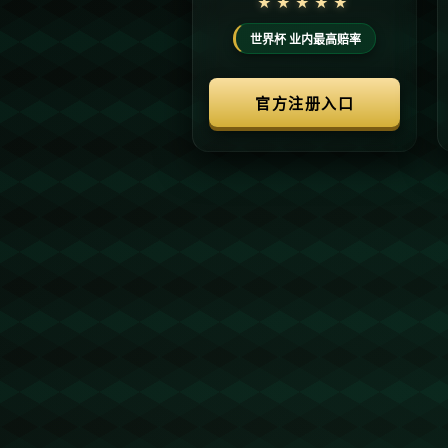
推荐新闻
[乒乓球]亚洲杯1／4决赛：孙颖
莎VS张本美和 集锦.
险爆冷！湖人107-99独行侠，谁
是本场比赛的功臣，数据不会说
球迷致信拉爵要求协商球迷持股
谎.
&暂停门票涨价.
斯奈德稱傑倫約翰遜具備接球前
閱讀場上形勢並迅速做出決策的
体视界丨吴艳妮破女子室内60米
能力.
栏全国纪录；全国春季游泳锦标
NBA ｜ 延续统治级表现 骑士主
赛收官.
场大胜雄鹿.
联系我们
在充
（P