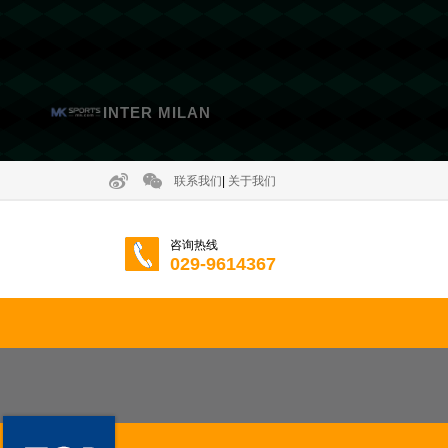
.
联系我们
|
关于我们
咨询热线
029-9614367