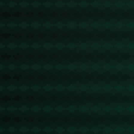
了解更多详细信息，请致电
响这
029-9614367
**赛
首先
攻、
或给我们留言
稳定
留言反馈