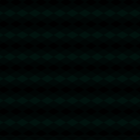
篇：
上一篇：2023女足世界杯小組賽丹麥1-0中國 旺斯高替補登場獻絕殺