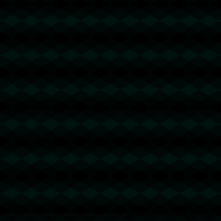
 中國女足一球惜敗！.