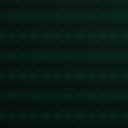
**对
除了
球队
况下
**战
另外
合，
的获
**健
健康
身体
尼·戴