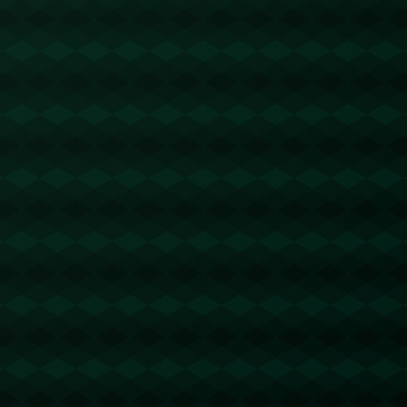
同的影响。若一支球队面对的对手实力较弱，
程度也可能激发出球员的卓越水平。这种情
赋超群的球员，如果没有与团队的完美配
的协作能力**将在很大程度上影响到这一称号
季，球员的身体状态难免起伏不定。健康的
如，上赛季，**因伤错过多场比赛的安东
的身体状态对于争夺该头衔来说至关重要。