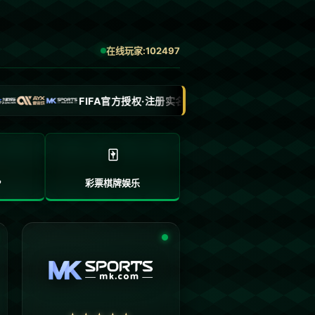
当前位置：
主页
>
新闻中心
的頭銜呢.