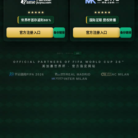
**比统计数据更深层的战术理解**
在现代足球中，球员的能力通常由他们在比赛中的统计数据来评
估。然而，瓜迪奥拉指出，这种方法对里科-刘易斯是不够全面
的。作为一名资深教练，瓜帅更注重球员对战术体系的理解与执
行，而不仅仅是简单的数字统计。里科-刘易斯在球场上展现出的
意识和判断力，让人不得不佩服他的“大局观”。
例如，在最近对阵英超劲旅利物浦的比赛中，刘易斯通过精准的铲
球和快速的反应，成功瓦解了对方多次危险的进攻。虽然这些细节
往往不会在赛后数据中直接体现，但却证明了他在比赛中的影响
力。