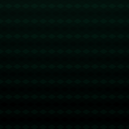
沟通与协调。这不仅是天赋的体现，更是他在赛前对比赛的深入研
究和理解的结果。
**案例分析：对抗切尔西的卓越表现**
在对抗切尔西的一场关键比赛中，里科-刘易斯的表现值得称道。
切尔西的攻击阵容一度让曼城防线捉襟见肘，但却被刘易斯屡次化
解。他敏锐的赛场洞察力和果断的拦截让切尔西的进攻显得无从施