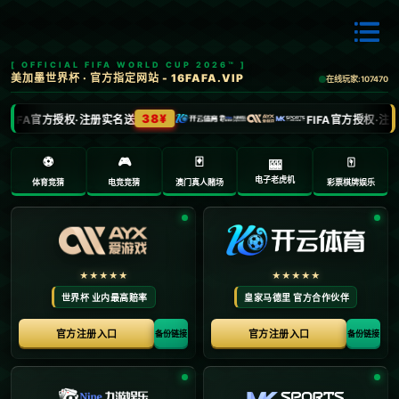
当前位置：
主页
>
新闻中心
[流言板]瓜帅：不赞同外界称里科-刘易斯非好后
卫，其实他聪明又优秀41亮162回复.
日期：
2026-02-09
来源：
og真人官方
**瓜迪奥拉为里科-刘易斯正名：聪明才智不可被低估**
在现代足球的精彩舞台上，年轻球员迅速崭露头角，而里科-刘易
斯便是其中最引人注目的新星之一。尽管外界有声音质疑他的能
力，但曼城主教练瓜迪奥拉却打破常规，公开表示，他对刘易斯有
着极高的评价，认为这个年轻后卫有着**聪明又优秀**的潜力。