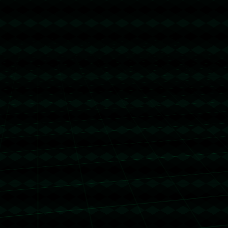
展。而这些成功的防守回合充分证明了刘易斯在压力下的冷静与成
熟。
这场比赛中的亮点不仅是他对对手前锋的精准盯防，还有他在关键
时刻的果敢出击。有几次，他甚至冲向中场进行拦截，遏制对手的
快速反击，这种充满智慧与勇气的防守方式令人印象深刻。
**总结**
里科-刘易斯的表现无疑改变了人们对“好后卫”的传统定义。他不
仅仅依靠身体的对抗，还以**过人的智商与战术素养**在比赛中脱
颖而出。瓜迪奥拉的称赞与支持，给予了这位年轻天才极大的动
力，也让我们对他的未来充满期待。在世界足坛，像里科-刘易斯
这样用聪明才智补足力量的球员正越来越受到青睐，他们为球队带
来的价值，远远超越了一般的统计数字。
上一篇：
上一篇：克洛普：阿森納非常強大，期待與他們踢一場
精彩的比賽！.
下一篇：
下一篇：【原创】竞彩足球310推荐：周三006英超-莱
斯特城VS水晶宫.