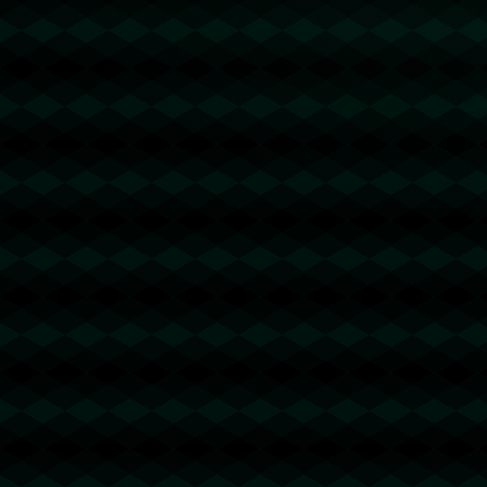
为了
“河
极大
综上
文章