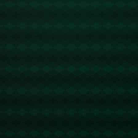
# 丁敏：田径场上的长跑冠军
跑项目中，河南选手丁敏凭借坚定的意志和超凡的耐力，为河南夺下了一
充满挑战，但每一次突破都是价值的体现。”这无疑为那些期望在体育领
# 于涛：泳池中的新星
，于涛在游泳项目上夺得两枚银牌和一枚铜牌，以卓越的表现赢得了观众
过不断优化训练计划和心理调节，提高了比赛中的稳定性。**这显示了河
。
# 秦阳：以武术传承中华传统
术项目中，秦阳不仅延续了河南武术的优秀传统，还在比赛中斩获一金一
斗的完美结合。她的表现让更多人看到了武术在现代竞技中的魅力和价值
# 河南体育的成功之道