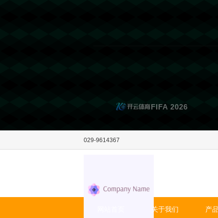
上一
下一
029-9614367
网站首页
关于我们
产