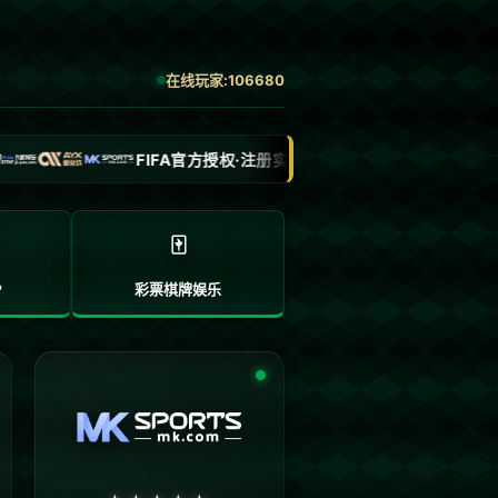
当前位置：
主页
>
新闻中心
冠。在本次全运会上，**河南选手凭借出色
领大家深入了解这些成绩背后的故事，以及如