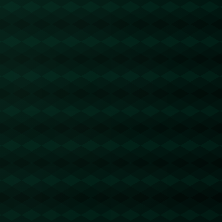
枚金牌。在赛后采访中，她提到：“每一步迈
域取得成就的人提供了生动的榜样。
的喝彩。在总结自己的比赛时，于涛表示，
南运动员的综合素质以及对待比赛的专业态
银。她的成功反映了对文化传承的重视和个
。