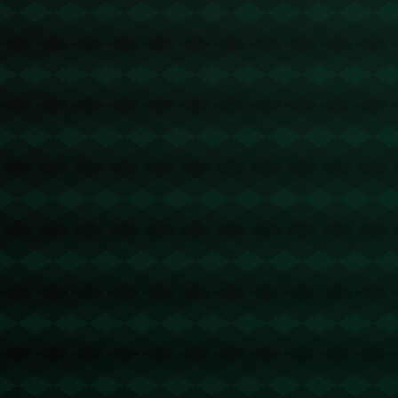
了解更多详细信息，请致电
029-9614367
##
或给我们留言
在长
出都
留言反馈
##
另外
他通
度**
##
在武
人奋
##