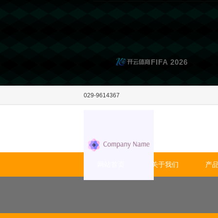
下一
029-9614367
网站首页
关于我们
产