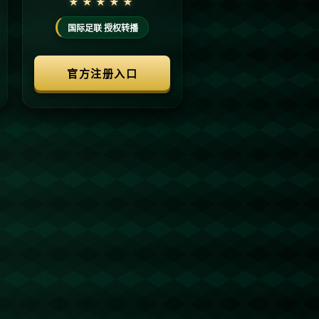
秀球员来说，仅仅依靠单一的技术特长并不
色的**得分能力**已经赢得了不少关注，
及场上的表现，全面探讨这一问题。
篮下、持球单打，还是借助挡拆寻找空位，他
5分以上**，其中在攻筐和中距离投射方面
或者战术，这使得他在防守端难以被简单限
了多个关键得分。这种表现不仅展现了他精
团队运动，球员的综合能力是影响职业发展的
力稍显不足。数据显示，他场均助攻数仅能
*可能是现阶段他需要重点提升的方面。快船
协助分担后场压力，但目前看来，他在这一