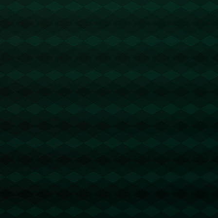
的表现还较为生疏。
这一短板的关键在于培养**场上视野**和**传球意识**。例如，波士顿凯
分，但随着球龄增长，他逐渐加强了自己的传球能力，如今已能在阵地战
展的重要方向。
 **防守端的挑战：专注度与力量不足成为隐忧**
今联盟环境中，攻防兼备几乎是评判一名优秀侧翼的标准。尽管这位快船新秀
现仍存在不容忽视的问题。从目前的表现来看，他有时在换防时显得不够**
不从心。
，在与密尔沃基雄鹿的比赛中，他多次在对抗扬尼斯·阿德托昆博时失位
结为两点：身体力量偏弱和防守站位选择欠佳。这两方面是他需要在未来
对抗。
这一点，快船队可以为他制定更**科学的力量训练计划**，以便提升他的
对抗，比如科怀·伦纳德，他也能更快掌握防守技巧并提高专注度。
 **总结：全面发展的必要性**
得分能力是这位快船新秀的强项，但在**组织能力**和**防守端**的表
的培养计划来看，他完全有机会成为一名更加全面的球员。我们有理由相
是球队的得分利器，还会成为一名**攻防俱佳**的核心侧翼。