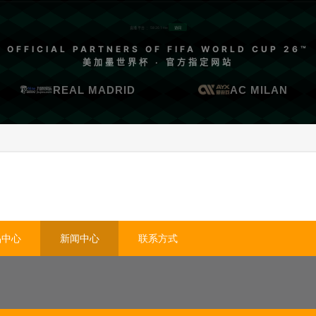
篇：
下一篇：王楚钦4-2逆转林昀儒，晋级乒乓球亚洲杯男单决赛将战梁
品中心
新闻中心
联系方式