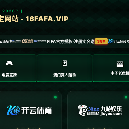
BBC发起投票询问谁是当今最佳球员，萨拉赫
日期：
2026-02-09
来源：
og真人官方
众望所归：萨拉赫荣膺最佳球员投票**
今全球足球舞台上，*谁才是最令人瞩目的球员*？这是一个足坛迷们热议
显示，萨拉赫以高达83%的得票率脱颖而出，成为当今最佳球员。这一结
何如此受欢迎的深刻探讨。