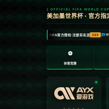
新闻中心
公司新闻
**
行业资讯
在当
结果
锋为