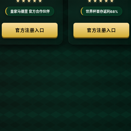
拉赫的崛起之路**
解萨拉赫为何能在这次投票中获得压倒性的支持，我们应先了解他的成长
赛中崭露头角。然而，他的成就并非一蹴而就。在切尔西的短暂效力期间
正让他获得了稳固的位置并体现出不凡潜力。