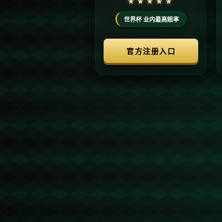
推荐新闻
**萨
要理
洲联
[乒乓球]亚洲杯1／4决赛：孙颖
才真
莎VS张本美和 集锦.
险爆冷！湖人107-99独行侠，谁
是本场比赛的功臣，数据不会说
球迷致信拉爵要求协商球迷持股
谎.
&暂停门票涨价.
斯奈德稱傑倫約翰遜具備接球前
閱讀場上形勢並迅速做出決策的
体视界丨吴艳妮破女子室内60米
能力.
栏全国纪录；全国春季游泳锦标
NBA ｜ 延续统治级表现 骑士主
赛收官.
场大胜雄鹿.
联系我们